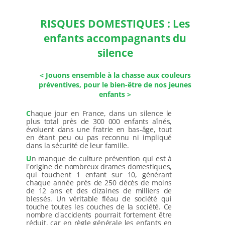
de vie accrue. Ensemble, mettons un terme aux
accidents évitables, car votre sécurité est notre
RISQUES DOMESTIQUES : Les
priorité.
enfants accompagnants du
silence
<Le savoir-faire et le savoir-être sont au cœur de
nos prestations associatives>
< Jouons ensemble à la chasse aux couleurs
préventives, pour le bien-être de nos jeunes
Suivez nos actualités sur Linkedin
enfants >
C
haque jour en France, dans un silence le
plus total près de 300 000 enfants aînés,
évoluent dans une fratrie en bas-âge, tout
en étant peu ou pas reconnu ni impliqué
dans la sécurité de leur famille.
U
n manque de culture prévention qui est à
Nos ateliers événementiels
l'origine de nombreux drames domestiques,
qui touchent 1 enfant sur 10, générant
les plus demandés
chaque année près de 250 décès de moins
de 12 ans et des dizaines de milliers de
blessés. Un véritable fléau de société qui
touche toutes les couches de la société. Ce
nombre d'accidents pourrait fortement être
réduit, car en règle générale les enfants en