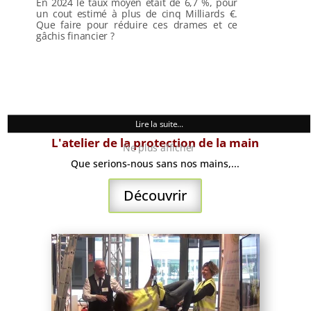
En 2024 le taux moyen était de 6,7 %, pour
un cout estimé à plus de cinq Milliards €.
Que faire pour réduire ces drames et ce
gâchis financier ?
Lire la suite...
L'atelier de la protection de la main
Ne plus afficher
Que serions-nous sans nos mains,...
Découvrir