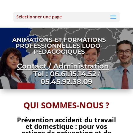
PREVENTION ACCIDENT
Sélectionner une page
DOMESTIQUE ET DU TRAVAIL
ANIMATIONS ET FORMATIONS
PROFESSIONNELLES LUDO-
PÉDAGOGIQUES
Contact / Administration
–
Tel : 06.61.15.14.52
/
05.45.92.38.09
QUI SOMMES-NOUS ?
Prévention accident du travail
et domestique : pour vos
actions de prévention et de