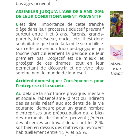
bas âges peuvent :
ASSIMILER JUSQU'A L'AGE DE 6 ANS, 80%
DE LEUR CONDITIONNEMENT PREVENTIF
C
'est dire l'importance de cette tranche
d'âge dans leur processus éducatif préventif
surtout entre 1 et 3 ans. Parents, grands-
parents, frère/soeur, oncle,…etc. il est donc
souhaitable que toute la famille se mobilise,
sur cette prévention ludo pédagogique qui
touche particulièrement la période de leur
premiers pas. L'objectif est de mieux les
protéger de ces drames, tout en leur
Absenc
permettant de découvrir et de vivre plus
e au
sereinement le monde de leur éveil.
travail
L'atelier de la prévention du stress
Accident domestique : Conséquences pour
l'entreprise et la société :
Le bon stress se cultive...
A
u-delà de la souffrance physique, mentale
et sociale, l'absentéisme (direct ou indirect)
Découvrir
des salariés relatif aux accidents de la vie
courante, demeure pour un grand nombre
d'entreprises une préoccupation qui a bien
des moments de l'année, peuvent générer
des absences au travail dépassant les 8 %,
soit bien en dessus des chiffres qui évoluent
habituellement entre 1,5 % et 5,5 %.