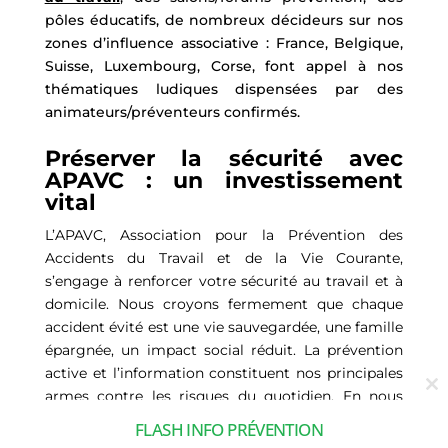
pôles éducatifs, de nombreux décideurs sur nos
zones d’influence associative : France, Belgique,
Suisse, Luxembourg, Corse, font appel à nos
thématiques ludiques dispensées par des
animateurs/préventeurs confirmés.
Préserver la sécurité avec
APAVC : un investissement
vital
L’APAVC, Association pour la Prévention des
Accidents du Travail et de la Vie Courante,
s’engage à renforcer votre sécurité au travail et à
domicile. Nous croyons fermement que chaque
accident évité est une vie sauvegardée, une famille
épargnée, un impact social réduit. La prévention
active et l’information constituent nos principales
armes contre les risques du quotidien. En nous
Cl
thi
soutenant, vous contribuez à créer des
FLASH INFO PRÉVENTION
mo
environnements plus sûrs, propices à une qualité