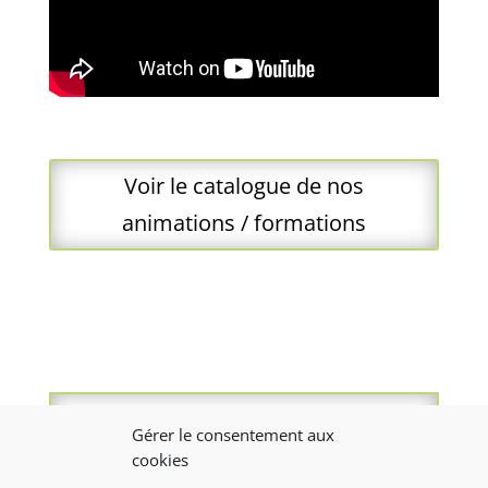
Voir le catalogue de nos
animations / formations
LES BONS CONSEILS DE L’AMIE
Gérer le consentement aux
PRÉVENTION
cookies
ILS NOUS FONT CONFIANCE