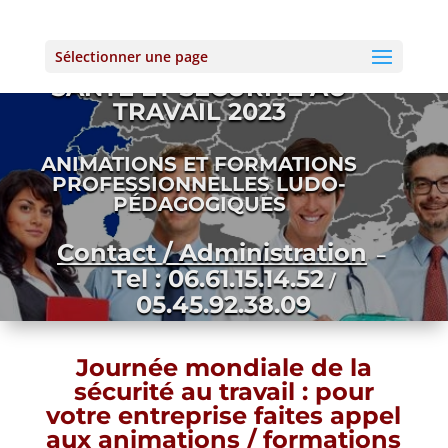
Sélectionner une page
JOURNÉE MONDIALE DE LA
SANTÉ ET SÉCURITÉ AU
TRAVAIL 2023
ANIMATIONS ET FORMATIONS
PROFESSIONNELLES LUDO-
PÉDAGOGIQUES
Contact / Administration
–
Tel : 06.61.15.14.52
/
05.45.92.38.09
Journée mondiale de la
sécurité au travail : p
our
votre entreprise faites appel
aux animations / formations