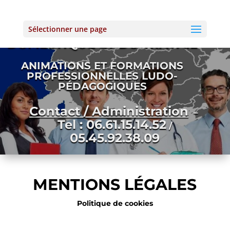
PREVENTION ACCIDENT
Sélectionner une page
DOMESTIQUE ET DU TRAVAIL
ANIMATIONS ET FORMATIONS
PROFESSIONNELLES LUDO-
PÉDAGOGIQUES
Contact / Administration
–
Tel : 06.61.15.14.52
/
05.45.92.38.09
MENTIONS LÉGALES
Politique de cookies