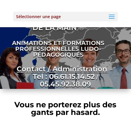
Sélectionner une page
L’ATELIER DE LA PROTECTION
DE LA MAIN
®
ANIMATIONS ET FORMATIONS
PROFESSIONNELLES LUDO-
PÉDAGOGIQUES
Contact / Administration
–
Tel : 06.61.15.14.52
/
05.45.92.38.09
Vous ne porterez plus des
gants par hasard.