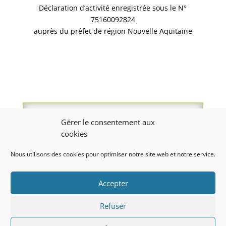
Déclaration d’activité enregistrée sous le N°
75160092824
auprès du préfet de région Nouvelle Aquitaine
LES BONS CONSEILS DE L’AMIE
Gérer le consentement aux
PRÉVENTION
cookies
ILS NOUS FONT CONFIANCE
Nous utilisons des cookies pour optimiser notre site web et notre service.
NOUS CONTACTER
Accepter
Copyright 2021 APAVC-CFIA –
Mentions légales /
Refuser
Politique de confidentialité