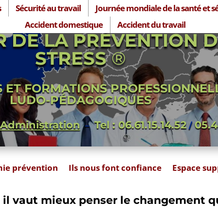
s
Sécurité au travail
Journée mondiale de la santé et sé
Accident domestique
Accident du travail
R DE LA PRÉVENTION 
STRESS
®
S ET FORMATIONS PROFESSIONNEL
LUDO-PÉDAGOGIQUES
 Administration
Tel : 06.61.15.14.52
05.4
–
/
amie prévention
Ils nous font confiance
Espace sup
, il vaut mieux penser le changement