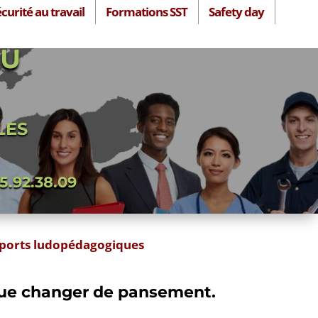
curité au travail
Formations SST
Safety day
DU
LES
5.92.38.09
ports ludopédagogiques
 que changer de pansement.