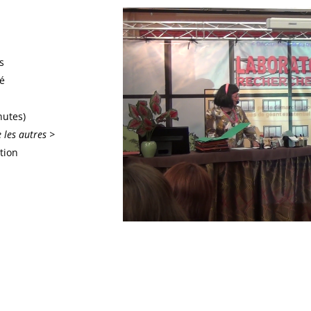
s
vé
nutes)
 les autres >
tion