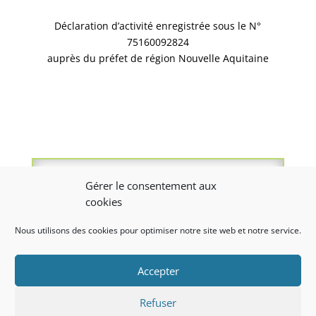
Déclaration d’activité enregistrée sous le N°
75160092824
auprès du préfet de région Nouvelle Aquitaine
LES BONS CONSEILS DE L’AMIE
Gérer le consentement aux
PRÉVENTION
cookies
ILS NOUS FONT CONFIANCE
Nous utilisons des cookies pour optimiser notre site web et notre service.
NOUS CONTACTER
Accepter
Copyright 2021 APAVC-CFIA –
Mentions légales /
Refuser
Politique de confidentialité