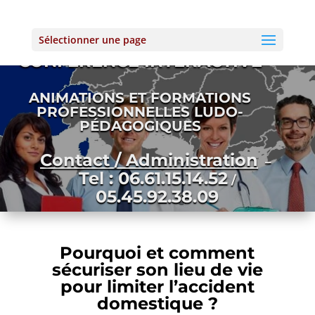
Sélectionner une page
ACCIDENT DOMESTIQUE –
CONFÉRENCE INTERACTIVE
ANIMATIONS ET FORMATIONS
PROFESSIONNELLES LUDO-
PÉDAGOGIQUES
Contact / Administration
–
Tel : 06.61.15.14.52
/
05.45.92.38.09
Pourquoi et comment
sécuriser son lieu de vie
pour limiter l’accident
domestique ?